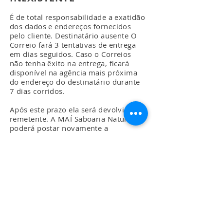
É de total responsabilidade a exatidão
dos dados e endereços fornecidos
pelo cliente. Destinatário ausente O
Correio fará 3 tentativas de entrega
em dias seguidos. Caso o Correios
não tenha êxito na entrega, ficará
disponível na agência mais próxima
do endereço do destinatário durante
7 dias corridos.
Após este prazo ela será devolvida ao
remetente. A MAÍ Saboaria Natural
poderá postar novamente a
encomenda mas o cliente terá que
arcar com um novo frete.
PRAZOS E
ENTREGAS
21 98167.8837
contato@maisaboarianatural.com.br